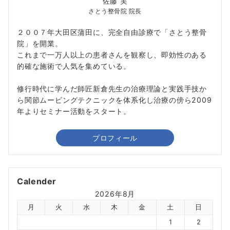
佐藤 実
さとう整骨院 院長
２００７年大田区蒲田に、完全自由診療で「さとう整骨
院」を開業。
これまで一万人以上の患者さんを観察し、即効性のある
的確な施術で人気を集めている。
修行時代に学んだ師匠新倉先生の治療理論と実践手技か
ら関節ムービングテクニックを体系化し治療の傍ら2009
年よりセミナー活動をスタート。
プロフィール
Calender
2026年8月
月
火
水
木
金
土
日
1
2