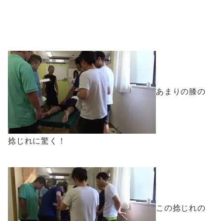
あまりの膝の
捻じれに驚く！
この捻じれの