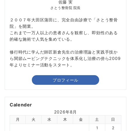
佐藤 実
さとう整骨院 院長
２００７年大田区蒲田に、完全自由診療で「さとう整骨
院」を開業。
これまで一万人以上の患者さんを観察し、即効性のある
的確な施術で人気を集めている。
修行時代に学んだ師匠新倉先生の治療理論と実践手技か
ら関節ムービングテクニックを体系化し治療の傍ら2009
年よりセミナー活動をスタート。
プロフィール
Calender
2026年8月
月
火
水
木
金
土
日
1
2