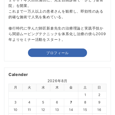
院」を開業。
これまで一万人以上の患者さんを観察し、即効性のある
的確な施術で人気を集めている。
修行時代に学んだ師匠新倉先生の治療理論と実践手技か
ら関節ムービングテクニックを体系化し治療の傍ら2009
年よりセミナー活動をスタート。
プロフィール
Calender
2026年8月
月
火
水
木
金
土
日
1
2
3
4
5
6
7
8
9
10
11
12
13
14
15
16