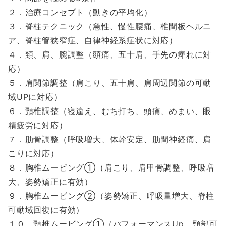
２．治療コンセプト（動きの平均化）
３．脊柱テクニック（急性、慢性腰痛、椎間板ヘルニ
ア、脊柱管狭窄症、自律神経系症状に対応）
４．頚、肩、腕調整（頭痛、五十肩、手先の痺れに対
応）
５．肩関節調整（肩こり、五十肩、肩周辺関節の可動
域UPに対応）
６．頸椎調整（寝違え、むち打ち、頭痛、めまい、眼
精疲労に対応）
７．肋骨調整（呼吸増大、体幹安定、肋間神経痛、肩
こりに対応）
８．胸椎ムービング①（肩こり、肩甲骨調整、呼吸増
大、姿勢矯正に有効）
９．胸椎ムービング②（姿勢矯正、呼吸量増大、脊柱
可動域回復に有効）
１０．頸椎ムービング①（パフォーマンスUp、頸部可