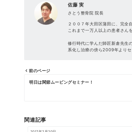
佐藤 実
さとう整骨院 院長
２００７年大田区蒲田に、完全
これまで一万人以上の患者さん
修行時代に学んだ師匠新倉先生
系化し治療の傍ら2009年より
前のページ
投
明日は関節ムービングセミナー！
稿
ナ
ビ
ゲ
関連記事
ー
2017年2月20日