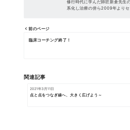
修行時代に学んだ師匠新倉先生
系化し治療の傍ら2009年より
前のページ
投
臨床コーチング終了！
稿
ナ
ビ
ゲ
関連記事
ー
2021年3月11日
シ
点と点をつなぎ線へ、大きく広げよう～
ョ
ン