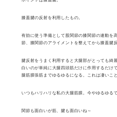
膝蓋腱の反射を利用したもの。
有効に使う準備として股関節の膝関節の連動を
節、膝関節のアライメントを整えてから膝蓋腱
腱反射をうまく利用すると大腿部がとっても綺
白いのが単純に大腿四頭筋だけに作用するだけ
腿筋膜張筋までゆるゆるになる。これは凄いこ
いつもハリハリな私の大腿筋膜。今やゆるゆる
関節も面白いが筋、腱も面白いね～