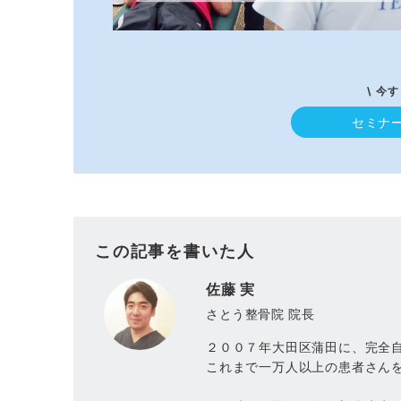
\ 今
セミナ
この記事を書いた人
佐藤 実
さとう整骨院 院長
２００７年大田区蒲田に、完全
これまで一万人以上の患者さん