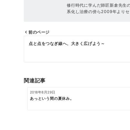
修行時代に学んだ師匠新倉先生
系化し治療の傍ら2009年より
前のページ
投
点と点をつなぎ線へ、大きく広げよう～
稿
ナ
ビ
ゲ
関連記事
ー
2018年8月29日
シ
あっという間の夏休み。
ョ
ン