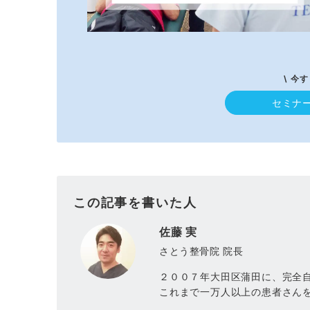
\ 今
セミナ
この記事を書いた人
佐藤 実
さとう整骨院 院長
２００７年大田区蒲田に、完全
これまで一万人以上の患者さん