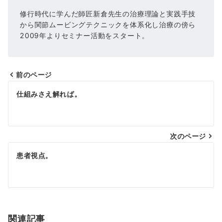
修行時代に学んだ師匠新倉先生の治療理論と実践手技
から関節ムービングテクニックを体系化し治療の傍ら
2009年よりセミナー活動をスタート。
前のページ
投
仕組みさえ解れば。
稿
ナ
次のページ
ビ
ゲ
患者視点。
ー
シ
ョ
関連記事