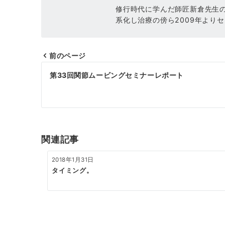
修行時代に学んだ師匠新倉先生
系化し治療の傍ら2009年より
前のページ
投
第33回関節ムービングセミナーレポート
稿
ナ
ビ
ゲ
関連記事
ー
2018年1月31日
シ
タイミング。
ョ
ン