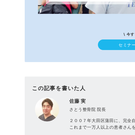
\ 今
セミナ
この記事を書いた人
佐藤 実
さとう整骨院 院長
２００７年大田区蒲田に、完全
これまで一万人以上の患者さん