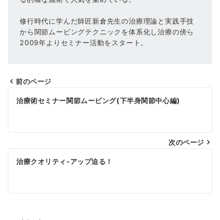
修行時代に学んだ師匠新倉先生の治療理論と実践手技
から関節ムービングテクニックを体系化し治療の傍ら
2009年よりセミナー活動をスタート。
前のページ
投
治療術セミナー関節ムービング(下半身関節中心編)
稿
ナ
次のページ
ビ
ゲ
治療クオリティ‐アップ迫る！
ー
シ
ョ