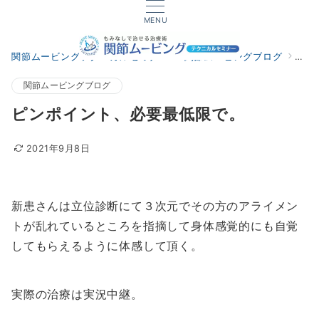
MENU
関節ムービングテクニカルセミナー
関節ムービングブログ
ピン
関節ムービングブログ
ピンポイント、必要最低限で。
2021年9月8日
新患さんは立位診断にて３次元でその方のアライメン
トが乱れているところを指摘して身体感覚的にも自覚
してもらえるように体感して頂く。
実際の治療は実況中継。