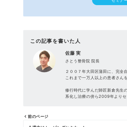
セミナ
この記事を書いた人
佐藤 実
さとう整骨院 院長
２００７年大田区蒲田に、完全
これまで一万人以上の患者さん
修行時代に学んだ師匠新倉先生
系化し治療の傍ら2009年より
前のページ
投