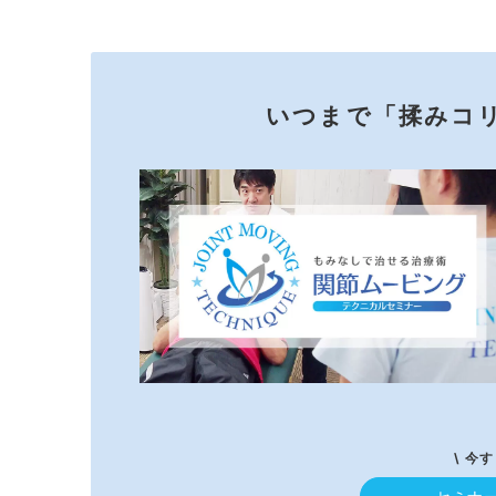
いつまで「揉みコ
\ 今