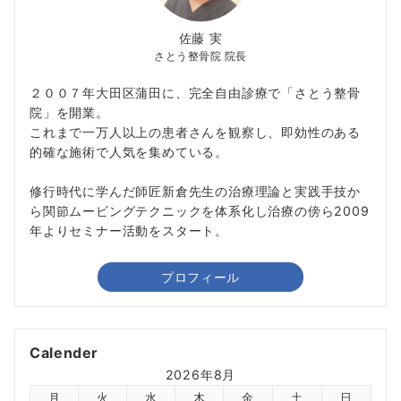
佐藤 実
さとう整骨院 院長
２００７年大田区蒲田に、完全自由診療で「さとう整骨
院」を開業。
これまで一万人以上の患者さんを観察し、即効性のある
的確な施術で人気を集めている。
修行時代に学んだ師匠新倉先生の治療理論と実践手技か
ら関節ムービングテクニックを体系化し治療の傍ら2009
年よりセミナー活動をスタート。
プロフィール
Calender
2026年8月
月
火
水
木
金
土
日