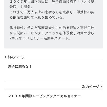
２００７年大田区蒲田に、完全自由診療で「さとう整
骨院」を開業。
これまで一万人以上の患者さんを観察し、即効性のあ
る的確な施術で人気を集めている。
修行時代に学んだ師匠新倉先生の治療理論と実践手技
から関節ムービングテクニックを体系化し治療の傍ら
2009年よりセミナー活動をスタート。
前のページ
投
調子に乗るな！
稿
ナ
次のページ
ビ
ゲ
２０１５年関節ムービングテクニカルセミナー
ー