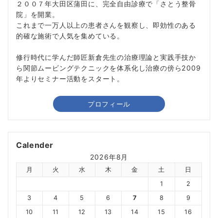
２００７年大田区蒲田に、完全自由診療で「さとう整骨
院」を開業。
これまで一万人以上の患者さんを観察し、即効性のある
的確な施術で人気を集めている。
修行時代に学んだ師匠新倉先生の治療理論と実践手技か
ら関節ムービングテクニックを体系化し治療の傍ら2009
年よりセミナー活動をスタート。
プロフィール
Calender
2026年8月
月
火
水
木
金
土
日
1
2
3
4
5
6
7
8
9
10
11
12
13
14
15
16