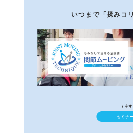
いつまで「揉みコ
\ 今
セミナ