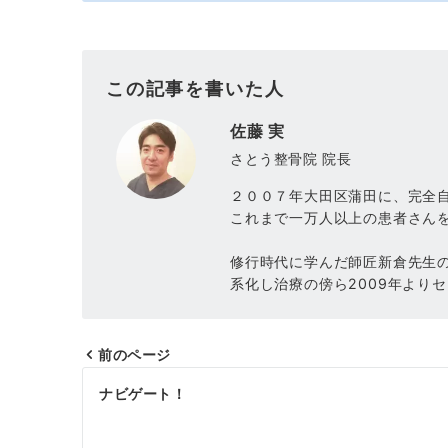
この記事を書いた人
佐藤 実
さとう整骨院 院長
２００７年大田区蒲田に、完全
これまで一万人以上の患者さん
修行時代に学んだ師匠新倉先生
系化し治療の傍ら2009年より
前のページ
投
ナビゲート！
稿